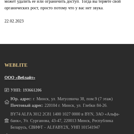
может удалить ее или ограничить доступ. Тогда вы теряете свой
органических рост, просто потому что у вас нет звука.
22.02.2023
WEBLITE
ООО «Веблайт»
УНП: 193661206
Юр. адрес:
г. Минск, ул. Матусевича 38, пом.9 (7 этаж)
Почтовый адрес:
220104 г. Минск, ул. Глебки 84-26.
BY74 ALFA 3012 2C81 1400 1027 0000 в BYN, ЗАО «Альфа-
банк», Ул. Сурганова, 43-47, 220013 Минск, Республика
Беларусь, СВИФТ - ALFABY2X, УНП 101541947